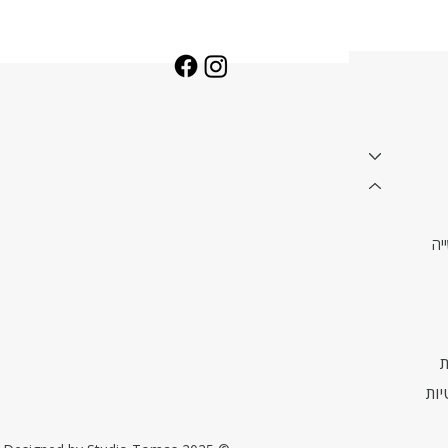
יה
ת
יות