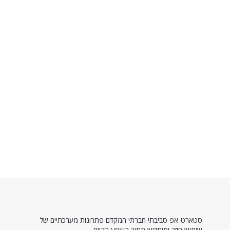
סטארט-אפ סביבתי חברתי המקדם פתרונות מערכתיים של
שימוש חוזר ומיחדוש מתוך השפע הקיים.