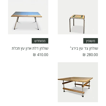
משופץ
ממוחדש
שולחן צד עץ בירצ׳
שולחן דלת ארון עץ תכלת
מחיר
מחיר