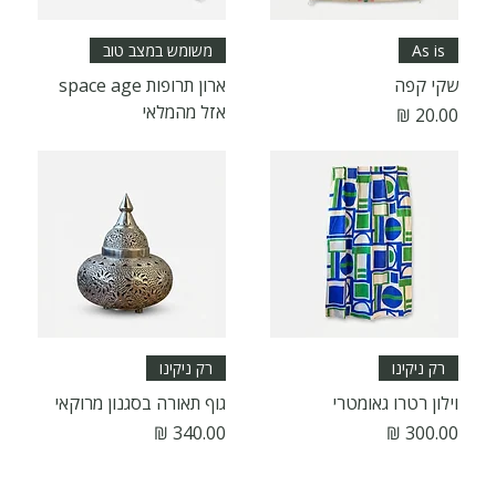
As is
משומש במצב טוב
שקי קפה
ארון תרופות space age
אזל מהמלאי
מחיר
רק ניקינו
רק ניקינו
וילון רטרו גאומטרי
גוף תאורה בסגנון מרוקאי
מחיר
מחיר